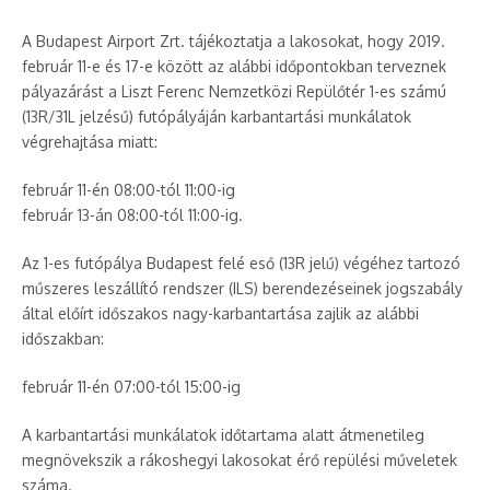
A Budapest Airport Zrt. tájékoztatja a lakosokat, hogy 2019.
február 11-e és 17-e között az alábbi időpontokban terveznek
pályazárást a Liszt Ferenc Nemzetközi Repülőtér 1-es számú
(13R/31L jelzésű) futópályáján karbantartási munkálatok
végrehajtása miatt:
február 11-én 08:00-tól 11:00-ig
február 13-án 08:00-tól 11:00-ig.
Az 1-es futópálya Budapest felé eső (13R jelű) végéhez tartozó
műszeres leszállító rendszer (ILS) berendezéseinek jogszabály
által előírt időszakos nagy-karbantartása zajlik az alábbi
időszakban:
február 11-én 07:00-tól 15:00-ig
A karbantartási munkálatok időtartama alatt átmenetileg
megnövekszik a rákoshegyi lakosokat érő repülési műveletek
száma.