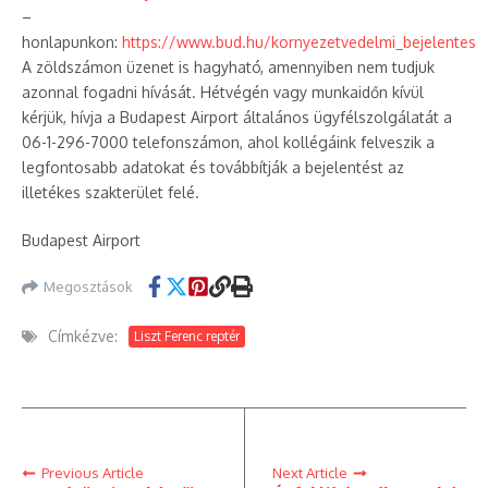
–
honlapunkon:
https://www.bud.hu/kornyezetvedelmi_bejelentes
A zöldszámon üzenet is hagyható, amennyiben nem tudjuk
azonnal fogadni hívását. Hétvégén vagy munkaidőn kívül
kérjük, hívja a Budapest Airport általános ügyfélszolgálatát a
06-1-296-7000 telefonszámon, ahol kollégáink felveszik a
legfontosabb adatokat és továbbítják a bejelentést az
illetékes szakterület felé.
Budapest Airport
Megosztások
Címkézve:
Liszt Ferenc reptér
Previous Article
Next Article