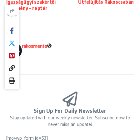
Igazságügyi szakértői
Útfelújítás Rákoscsabán
vélemény – reptér
Share
Share
rakosmente
Sign Up For Daily Newsletter
Stay updated with our weekly newsletter. Subscribe now to
never miss an update!
[mc4wp_form id=53]