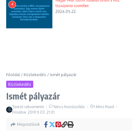
Magyar Péter szerint robbanás történt a MOL
4
tiszaújvárosi üzemében
2026.05.22.
Főoldal
/
Közlekedés
/
Ismét pályazár
Közlekedés
Ismét pályazár
Szerző
rakosmente
Nincs hozzászólás
1 Mins Read
Frissítve: 2019.11.03.
21:01
Megosztások