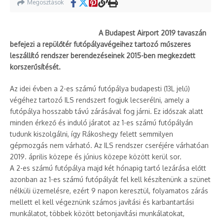
Megosztások
A Budapest Airport 2019 tavaszán
befejezi a repülőtér futópályavégeihez tartozó műszeres
leszállító rendszer berendezéseinek 2015-ben megkezdett
korszerűsítését.
Az idei évben a 2-es számú futópálya budapesti (13L jelű)
végéhez tartozó ILS rendszert fogjuk lecserélni, amely a
futópálya hosszabb távú zárásával fog járni. Ez időszak alatt
minden érkező és induló járatot az 1-es számú futópályán
tudunk kiszolgálni, így Rákoshegy felett semmilyen
gépmozgás nem várható. Az ILS rendszer cseréjére várhatóan
2019. április közepe és június közepe között kerül sor.
A 2-es számú futópálya majd két hónapig tartó lezárása előtt
azonban az 1-es számú futópályát fel kell készítenünk a szünet
nélküli üzemelésre, ezért 9 napon keresztül, folyamatos zárás
mellett el kell végeznünk számos javítási és karbantartási
munkálatot, többek között betonjavítási munkálatokat,