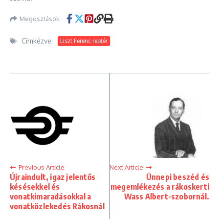
Megosztások
Címkézve:
Liszt Ferenc reptér
Previous Article
Next Article
Újraindult, igaz jelentős
Ünnepi beszéd és
késésekkel és
megemlékezés a rákoskerti
vonatkimaradásokkal a
Wass Albert-szobornál.
vonatközlekedés Rákosnál