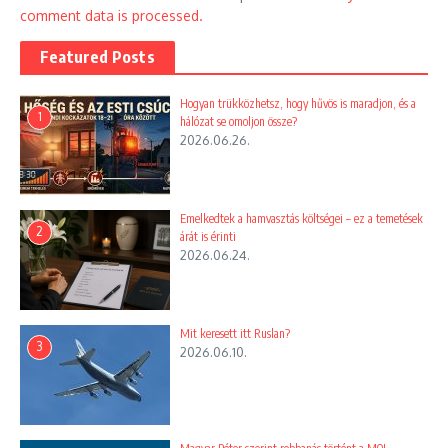
comment data is processed.
Featured Posts
Hogyan trükközhetsz, hogy hűvös is maradjon, és a
1
hálózat se omoljon össze?
2026.06.26.
Emelkedtek a hamvasztás költségei – ez a temetések
2
árát is érinti
2026.06.24.
Mit keresett itt Ruslan?
3
2026.06.10.