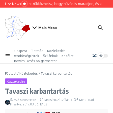
Ugrás a tartalomhoz
Hogyan trükközhetsz, hogy hűvös is maradjon, és a hálóza
Hot News
Main Menu
Budapest
Életmód
Közlekedés
Rendőrségi hírek
Szilánkok
Közélet
Horváth Tamás polgármester
Főoldal
/
Közlekedés
/
Tavaszi karbantartás
Közlekedés
Tavaszi karbantartás
Szerző
rakosmente
Nincs hozzászólás
3 Mins Read
Frissítve: 2019.03.06.
19:02