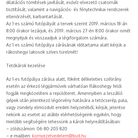
dilatációs tömítések javítását, esővíz-elvezető csatornák
tisztítását, valamint a navigációs- és fénytechnikai rendszerek
ellenőrzését, karbantartását.
Az 1-es számú futópályát a tervek szerint 2019. március 18-án
8:00 órakor lezárjuk, és 2019. március 27-én 8:00 órakor ismét
megnyitjuk és visszaadjuk a légiforgalom számára.
Az 1-es számú futópálya zárásának időtartama alatt kérjük a
rákoshegyi lakosok szíves türelmét!
Tetőkárok kezelése
Az 1-es futópálya zárása alatt, főként délkeleties szélirány
esetén az érkező légijárművek várhatóan Rákoshegy felől
fogják megközelíteni a repülőteret. Amennyiben a leszálló
gépek után jelentkező légörvény hatására a tetőcserép, pala,
vagy zsindely elmozdult eredeti helyzetéből, kérjük, jelentse
nekünk az esetet az alábbi elérhetőségeink egyikén, hogy
mielőbb segítségére lehessünk a károk helyreállításában:
– zöldszámon: 06-80-203-820
– e-mailben:
kornyezetvedelem@bud.hu