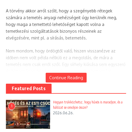
A törvény akkor arról szólt, hogy a szegényebb rétegek
számára a temetés anyagi nehézségeit úgy kerülnék meg,
hogy maga a temettető lehetőséget kapott volna a
temetkezési szolgáltatások bizonyos részeinek az
elvégzésére, mint pl. a sírásás, betemetés.
Nem mondom, hogy ördögtől való, hiszen visszanézve az
időben nem volt példa nélküli ez a megoldás, de mára a
temetés nem csak erről szól. Egy sírhely kiásása sem egyszerű
és biztonságos feladat, annak megvannak a biztonsági
Continue Reading
szempontjai is.
Featured Posts
Talán könnyített az anyagi terheken, hogy lehetőség van a
hamvak hazavitelére, de annak későbbi nyomon követése nem
Hogyan trükközhetsz, hogy hűvös is maradjon, és a
egyszerű feladat, azt dokumentálni kell, nem is beszélve a
1
hálózat se omoljon össze?
kegyeleti jogok gyakorlásáról, amit a hozzátartozóknak
2026.06.26.
biztosítani kell.
Ettől függetlenül a szociális temetésre vonatkozó törvény nem