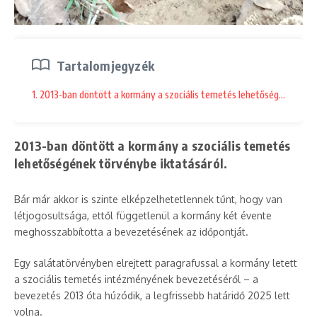
Tartalomjegyzék
1. 2013-ban döntött a kormány a szociális temetés lehetőségének törv
2013-ban döntött a kormány a szociális temetés
lehetőségének törvénybe iktatásáról.
Bár már akkor is szinte elképzelhetetlennek tűnt, hogy van
létjogosultsága, ettől függetlenül a kormány két évente
meghosszabbította a bevezetésének az időpontját.
Egy salátatörvényben elrejtett paragrafussal a kormány letett
a szociális temetés intézményének bevezetéséről – a
bevezetés 2013 óta húzódik, a legfrissebb határidő 2025 lett
volna.