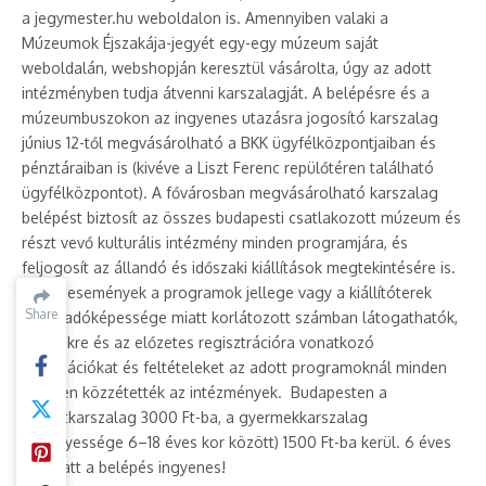
a jegymester.hu weboldalon is. Amennyiben valaki a
Múzeumok Éjszakája-jegyét egy-egy múzeum saját
weboldalán, webshopján keresztül vásárolta, úgy az adott
intézményben tudja átvenni karszalagját. A belépésre és a
múzeumbuszokon az ingyenes utazásra jogosító karszalag
június 12-től megvásárolható a BKK ügyfélközpontjaiban és
pénztáraiban is (kivéve a Liszt Ferenc repülőtéren található
ügyfélközpontot). A fővárosban megvásárolható karszalag
belépést biztosít az összes budapesti csatlakozott múzeum és
részt vevő kulturális intézmény minden programjára, és
feljogosít az állandó és időszaki kiállítások megtekintésére is.
Egyes események a programok jellege vagy a kiállítóterek
Share
Share
befogadóképessége miatt korlátozott számban látogathatók,
az ezekre és az előzetes regisztrációra vonatkozó
információkat és feltételeket az adott programoknál minden
esetben közzétették az intézmények. Budapesten a
felnőttkarszalag 3000 Ft-ba, a gyermekkarszalag
(érvényessége 6–18 éves kor között) 1500 Ft-ba kerül. 6 éves
kor alatt a belépés ingyenes!