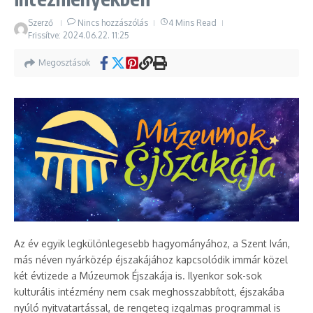
Szerző
Nincs hozzászólás
4 Mins Read
Frissítve: 2024.06.22.
11:25
Megosztások
Az év egyik legkülönlegesebb hagyományához, a Szent Iván,
más néven nyárközép éjszakájához kapcsolódik immár közel
két évtizede a Múzeumok Éjszakája is. Ilyenkor sok-sok
kulturális intézmény nem csak meghosszabbított, éjszakába
nyúló nyitvatartással, de rengeteg izgalmas programmal is