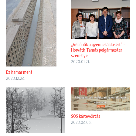
„Védőnők a gyermekáldásért” –
Horváth Tamás polgármester
személye ...
2020.01.21.
Ez hamar ment
2023.12.26.
SOS kártevőirtás
2023.06.05.