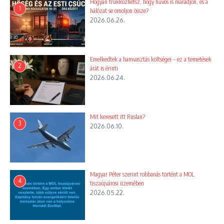
Hogyan trükközhetsz, hogy hűvös is maradjon, és a
1
hálózat se omoljon össze?
2026.06.26.
Emelkedtek a hamvasztás költségei – ez a temetések
2
árát is érinti
2026.06.24.
Mit keresett itt Ruslan?
3
2026.06.10.
Magyar Péter szerint robbanás történt a MOL
4
tiszaújvárosi üzemében
2026.05.22.