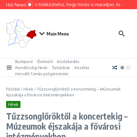
Ugrás a tartalomhoz
Hogyan trükközhetsz, hogy hűvös is maradjon, és a hálóza
Hot News
Main Menu
Budapest
Életmód
Közlekedés
Rendőrségi hírek
Szilánkok
Közélet
Horváth Tamás polgármester
Főoldal
/
Hírek
/
Tűzzsonglőröktől a koncertekig – Múzeumok
éjszakája a fővárosi intézményekben
Hírek
Tűzzsonglőröktől a koncertekig –
Múzeumok éjszakája a fővárosi
intézményekben