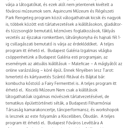
várja a látogatókat, és ezek alól nem jelentenek kivételt a
fővárosi múzeumok sem. Aquincumi Múzeum és Régészeti
Park Rengeteg program közül válogathatnak kicsik és nagyok
is, többek között esti tárlatvezetések a kiállításokon, gladiátor-
és tűzzsonglőr bemutató, kézműves foglalkozások, fáklyás
vezetés az éjszakai romkertben, látványkonyha és hajnali fél 1-
ig csillagászati bemutató is várja az érdeklődőket. A teljes
program itt érhető el. Budapest Galéria Izgalmas világba
csöppenhetünk a Budapest Galéria esti programjain, az
események az aktuális kiállításuk – Maleficae – A máglyától az
online varázslásig – köré épül. Ennek fényében lesz Tarot:
Ismertető és kártyavetés Szántó Ritával és Bájital bár:
kombucha kóstoló a Fairy Fermenttel is. A teljes program itt
érhető el. Kiscelli Múzeum Nem csak a kiállítások
látogathatóak izgalmas művészek tárlatvezetésével, de
tematikus épülettörténeti séták, a Budapesti Filharmóniai
Társaság kamarakoncertje, táncperformansz, és workshopok
is lesznek az este folyamán a Kiscelliben, Óbudán. A teljes
program itt érhető el. Budapest Főváros Levéltára A