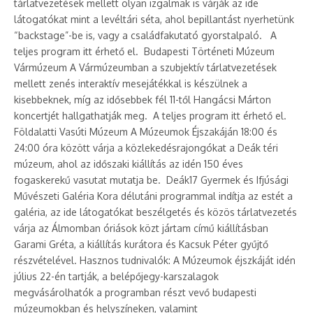
tárlatvezetések mellett olyan izgalmak is várják az ide
látogatókat mint a levéltári séta, ahol bepillantást nyerhetünk
“backstage”-be is, vagy a családfakutató gyorstalpaló. A
teljes program itt érhető el. Budapesti Történeti Múzeum
Vármúzeum A Vármúzeumban a szubjektív tárlatvezetések
mellett zenés interaktív mesejátékkal is készülnek a
kisebbeknek, míg az idősebbek fél 11-től Hangácsi Márton
koncertjét hallgathatják meg. A teljes program itt érhető el.
Földalatti Vasúti Múzeum A Múzeumok Éjszakáján 18:00 és
24:00 óra között várja a közlekedésrajongókat a Deák téri
múzeum, ahol az időszaki kiállítás az idén 150 éves
fogaskerekű vasutat mutatja be. Deák17 Gyermek és Ifjúsági
Művészeti Galéria Kora délutáni programmal indítja az estét a
galéria, az ide látogatókat beszélgetés és közös tárlatvezetés
várja az Álmomban óriások közt jártam című kiállításban
Garami Gréta, a kiállítás kurátora és Kacsuk Péter gyűjtő
részvételével. Hasznos tudnivalók: A Múzeumok éjszkáját idén
július 22-én tartják, a belépőjegy-karszalagok
megvásárolhatók a programban részt vevő budapesti
múzeumokban és helyszíneken, valamint