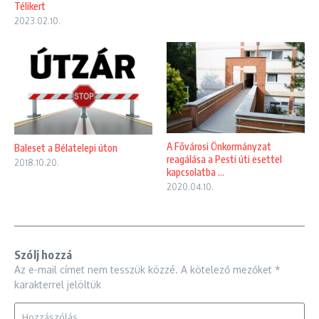
Télikert
2023.02.10.
A Fővárosi Önkormányzat
Baleset a Bélatelepi úton
reagálása a Pesti úti esettel
2018.10.20.
kapcsolatba ...
2020.04.10.
Szólj hozzá
Az e-mail címet nem tesszük közzé.
A kötelező mezőket
*
karakterrel jelöltük