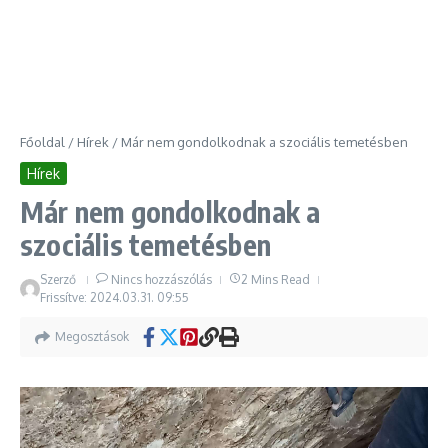
Főoldal
/
Hírek
/
Már nem gondolkodnak a szociális temetésben
Hírek
Már nem gondolkodnak a
szociális temetésben
Szerző
Nincs hozzászólás
2 Mins Read
Frissítve: 2024.03.31.
09:55
Megosztások